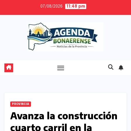
Skip
07/08/2026
11:48 pm
to
content
PROVINCIA
Avanza la construcción
cuarto carril en la