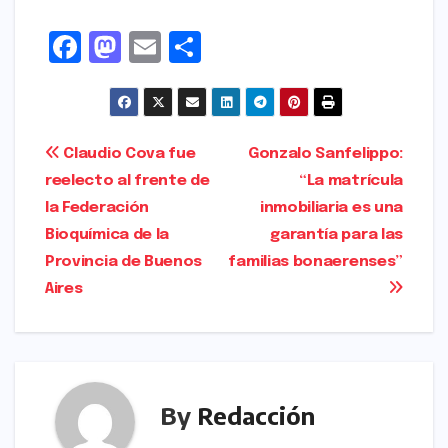
F
M
E
S
a
a
m
h
c
s
ai
ar
e
t
l
e
Navegación
Claudio Cova fue
Gonzalo Sanfelippo:
b
o
reelecto al frente de
“La matrícula
de
o
d
la Federación
inmobiliaria es una
entradas
o
o
Bioquímica de la
garantía para las
Provincia de Buenos
familias bonaerenses”
k
n
Aires
By
Redacción