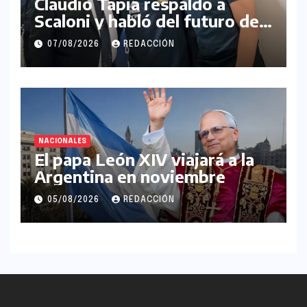
Claudio Tapia respaldó a
Scaloni y habló del futuro de
Messi en la Selección
07/08/2026
REDACCIÓN
Argentina
NACIONALES
El papa León XIV viajará a la
Argentina en noviembre
05/08/2026
REDACCIÓN