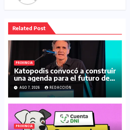
Related Post
PROVINCIA
Katopodis convocó a construir
una agenda para el futuro de
la Región Noroeste
AGO 7, 2026
REDACCIÓN
PROVINCIA