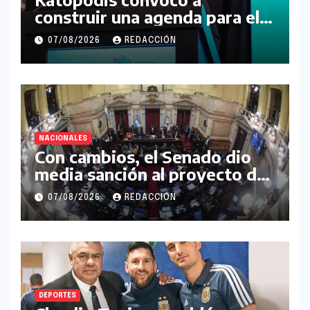
construir una agenda para el
futuro de la Región Noroeste
07/08/2026
REDACCIÓN
NACIONALES
Con cambios, el Senado dio
media sanción al proyecto de
Inviolabilidad de la Propiedad
07/08/2026
REDACCIÓN
Privada
DEPORTES