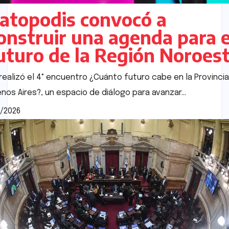
atopodis convocó a
onstruir una agenda para e
uturo de la Región Noroes
realizó el 4° encuentro ¿Cuánto futuro cabe en la Provinci
nos Aires?, un espacio de diálogo para avanzar…
/2026