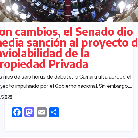
on cambios, el Senado dio
edia sanción al proyecto 
nviolabilidad de la
ropiedad Privada
s más de seis horas de debate, la Cámara alta aprobó el
yecto impulsado por el Gobierno nacional. Sin embargo,…
/2026
F
M
E
S
a
a
m
h
c
s
ai
ar