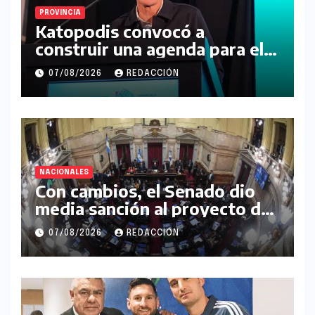
PROVINCIA
Katopodis convocó a
construir una agenda para el
futuro de la Región Noroeste
07/08/2026
REDACCIÓN
NACIONALES
Con cambios, el Senado dio
media sanción al proyecto de
Inviolabilidad de la Propiedad
07/08/2026
REDACCIÓN
Privada