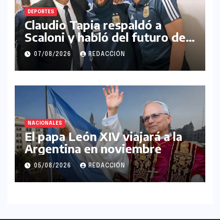
DEPORTES
Claudio Tapia respaldó a
Scaloni y habló del futuro de
Messi en la Selección
07/08/2026
REDACCIÓN
Argentina
NACIONALES
El papa León XIV viajará a la
Argentina en noviembre
05/08/2026
REDACCIÓN