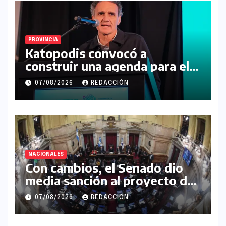
PROVINCIA
Katopodis convocó a
construir una agenda para el
futuro de la Región Noroeste
07/08/2026
REDACCIÓN
NACIONALES
Con cambios, el Senado dio
media sanción al proyecto de
Inviolabilidad de la Propiedad
07/08/2026
REDACCIÓN
Privada