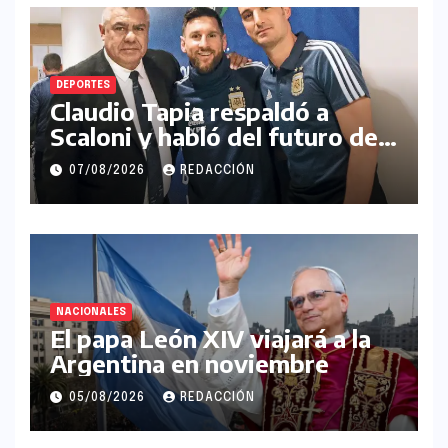
DEPORTES
Claudio Tapia respaldó a
Scaloni y habló del futuro de
Messi en la Selección
07/08/2026
REDACCIÓN
Argentina
NACIONALES
El papa León XIV viajará a la
Argentina en noviembre
05/08/2026
REDACCIÓN