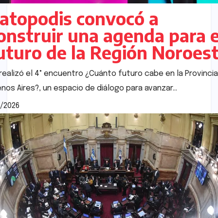
atopodis convocó a
onstruir una agenda para e
uturo de la Región Noroes
realizó el 4° encuentro ¿Cuánto futuro cabe en la Provinci
nos Aires?, un espacio de diálogo para avanzar…
/2026