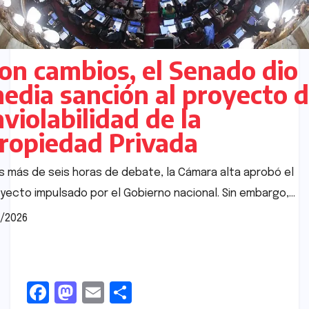
on cambios, el Senado dio
edia sanción al proyecto 
nviolabilidad de la
ropiedad Privada
s más de seis horas de debate, la Cámara alta aprobó el
yecto impulsado por el Gobierno nacional. Sin embargo,…
/2026
F
M
E
S