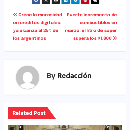
c
s
ai
ar
e
t
l
e
Navegación
Crece la morosidad
Fuerte incremento de
b
o
en créditos digitales:
combustibles en
de
o
d
ya alcanza al 25% de
marzo: el litro de súper
entradas
o
o
los argentinos
supera los $1.800
k
n
By
Redacción
Related Post