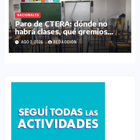
NACIONALES
Paro de CTERA: dónde no
habrá clases, qué gremios
adhieren y cuánto dura la
AGO 3, 2026
REDACCIÓN
medida