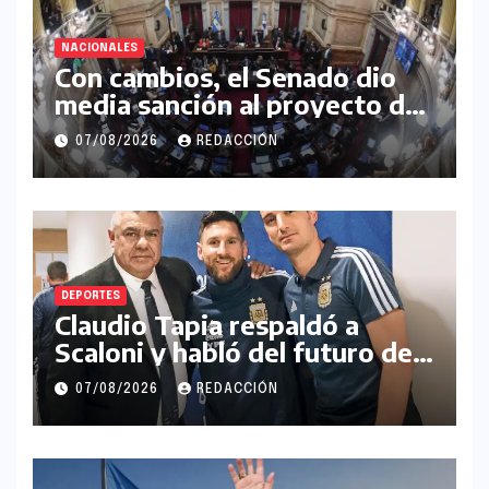
NACIONALES
Con cambios, el Senado dio
media sanción al proyecto de
Inviolabilidad de la Propiedad
07/08/2026
REDACCIÓN
Privada
DEPORTES
Claudio Tapia respaldó a
Scaloni y habló del futuro de
Messi en la Selección
07/08/2026
REDACCIÓN
Argentina