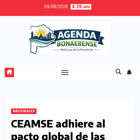
Skip
09/08/2026
4:28 am
to
content
NACIONALES
CEAMSE adhiere al
pacto global de las