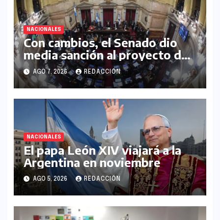
NACIONALES
Con cambios, el Senado dio
media sanción al proyecto de
Inviolabilidad de la Propiedad
AGO 7, 2026
REDACCIÓN
Privada
NACIONALES
El papa León XIV viajará a la
Argentina en noviembre
AGO 5, 2026
REDACCIÓN