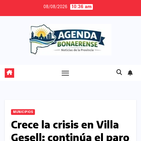
Skip
08/08/2026
10:36 am
to
content
MUNICIPIOS
Crece la crisis en Villa
Gesell: continúa el paro