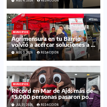
AGO 4, 2026
REDACCIÓN
MUNICIPIOS
Agrimensura en tu Barrio
volvió a acercar soluciones a la
comunidad en La Matanza
AGO 3, 2026
REDACCIÓN
MUNICIPIOS
Récord en Mar de Ajó: más de
15.000 personas pasaron por
la Fiesta del Alfajor Costero
JUL 31, 2026
REDACCIÓN