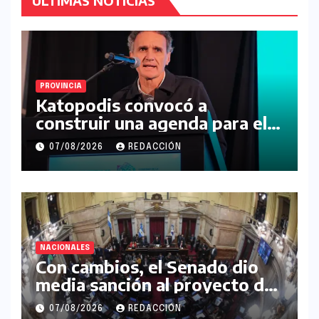
ÚLTIMAS NOTICIAS
PROVINCIA
Katopodis convocó a
construir una agenda para el
futuro de la Región Noroeste
07/08/2026
REDACCIÓN
NACIONALES
Con cambios, el Senado dio
media sanción al proyecto de
Inviolabilidad de la Propiedad
07/08/2026
REDACCIÓN