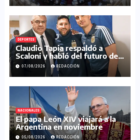
Privada
DEPORTES
Claudio Tapia respaldó a
Scaloni y habló del futuro de
Messi en la Selección
07/08/2026
REDACCIÓN
Argentina
NACIONALES
El papa León XIV viajará a la
Argentina en noviembre
05/08/2026
REDACCIÓN