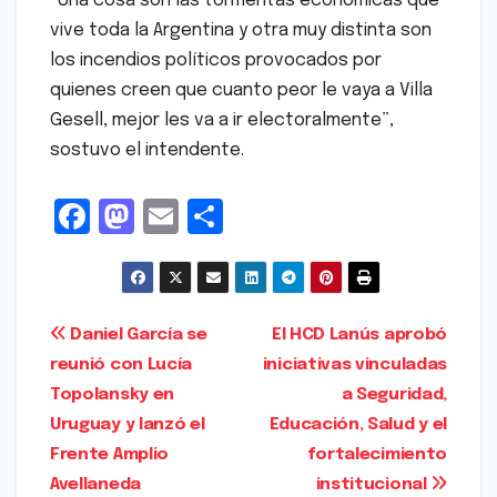
“Una cosa son las tormentas económicas que
vive toda la Argentina y otra muy distinta son
los incendios políticos provocados por
quienes creen que cuanto peor le vaya a Villa
Gesell, mejor les va a ir electoralmente”,
sostuvo el intendente.
F
M
E
S
a
a
m
h
c
s
ai
ar
e
t
l
e
Navegación
Daniel García se
El HCD Lanús aprobó
b
o
reunió con Lucía
iniciativas vinculadas
de
o
d
Topolansky en
a Seguridad,
entradas
o
o
Uruguay y lanzó el
Educación, Salud y el
Frente Amplio
fortalecimiento
k
n
Avellaneda
institucional