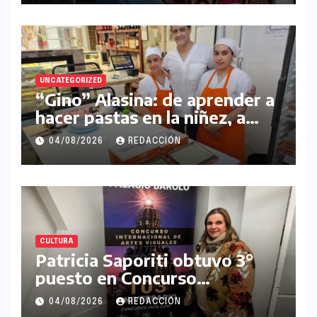
UNCATEGORIZED
“Gino” Alasina: de aprender a
hacer pastas en la niñez, a
gestar su propio
04/08/2026
REDACCIÓN
emprendimiento
CULTURA
Patricia Saporiti obtuvo 3°
puesto en Concurso
Internacional de Artes
04/08/2026
REDACCIÓN
Plásticas Palacio Barolo