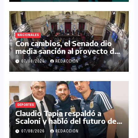
NACIONALES
Con cambios, el Senado dio
media sanción al proyecto de
Inviolabilidad de la Propiedad
07/08/2026
REDACCIÓN
Privada
DEPORTES
Claudio Tapia respaldó a
Scaloni y habló del futuro de
Messi en la Selección
07/08/2026
REDACCIÓN
Argentina