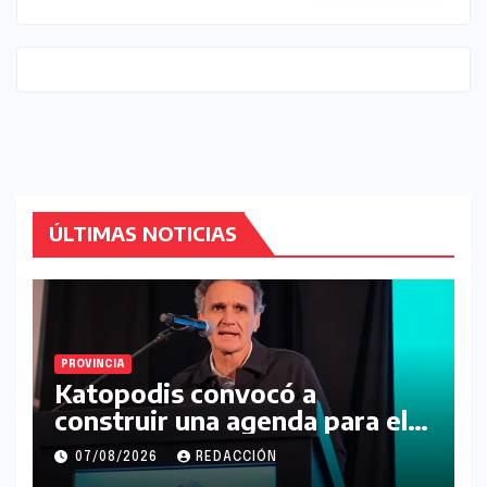
ÚLTIMAS NOTICIAS
PROVINCIA
Katopodis convocó a
construir una agenda para el
futuro de la Región Noroeste
07/08/2026
REDACCIÓN