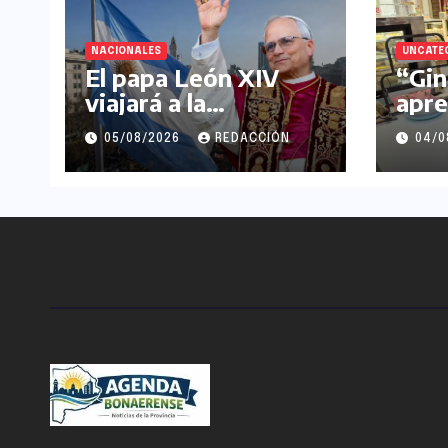
NACIONALES
UNCATE
El papa León XIV
“Gin
viajará a la
apre
Argentina en
past
05/08/2026
REDACCIÓN
04/0
noviembre
gest
emp