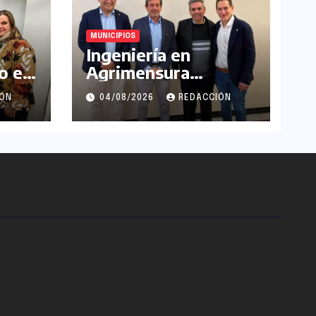
MUNICIPIOS
Ingeniería en
o en
Agrimensura
también se
IÓN
04/08/2026
REDACCIÓN
estudiará en la
UNLaM