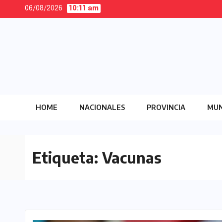
Skip
06/08/2026
10:11 am
to
content
HOME
NACIONALES
PROVINCIA
MUN
Etiqueta:
Vacunas