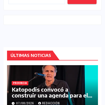
ÚLTIMAS NOTICIAS
PROVINCIA
Katopodis convocó a
construir una agenda para el
futuro de la Región Noroeste
07/08/2026
REDACCIÓN