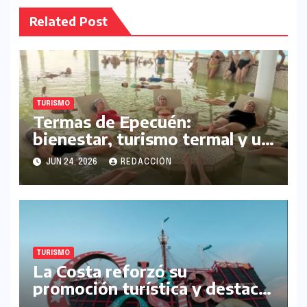
Related Post
TURISMO
Termas de Epecuén:
bienestar, turismo termal y un
lago único en el sudoeste
JUN 24, 2026
REDACCIÓN
bonaerense
TURISMO
La Costa reforzó su
promoción turística y destacó
nuevas propuestas para atraer