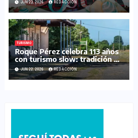
JUN 23, 2026
REDACCIÓN
visitantes
TURISMO
Roque Pérez celebra 113 años
con turismo slow: tradición y
calma en el corazón
JUN 22, 2026
REDACCIÓN
bonaerense