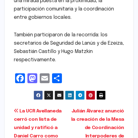
una mirada puesta en la proximidad, la
participación comunitaria y la coordinación
entre gobiernos locales.
También participaron de la recorrida: los
secretarios de Seguridad de Lanús y de Ezeiza,
Sebastián Castillo y Hugo Matzkin
respectivamente.
F
M
E
S
a
a
m
h
c
s
ai
ar
e
t
l
e
Navegación
La UCR Avellaneda
Julián Álvarez anunció
b
o
cerró con lista de
la creación de la Mesa
de
o
d
unidad y ratificó a
de Coordinación
entradas
o
o
Daniel Carro como
Interpoderes de