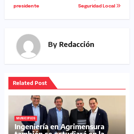
presidente
Seguridad Local
k
n
By
Redacción
Related Post
MUNICIPIOS
Ingeniería en Agrimensura
también se estudiará en la