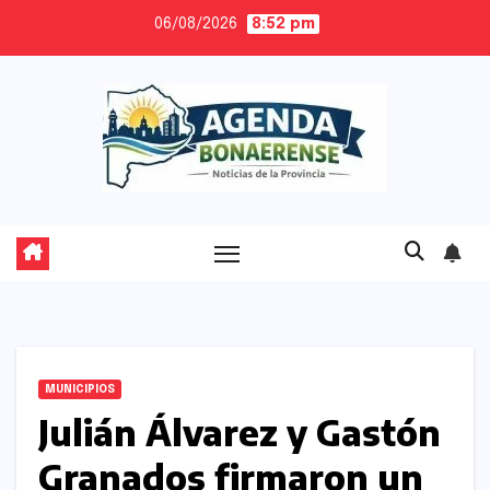
Skip
06/08/2026
8:52 pm
to
content
MUNICIPIOS
Julián Álvarez y Gastón
Granados firmaron un