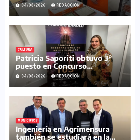
gestar su propio
04/08/2026
REDACCIÓN
emprendimiento
CULTURA
Patricia Saporiti obtuvo 3°
puesto en Concurso
Internacional de Artes
04/08/2026
REDACCIÓN
Plásticas Palacio Barolo
MUNICIPIOS
Ingeniería en Agrimensura
también se estudiará en la