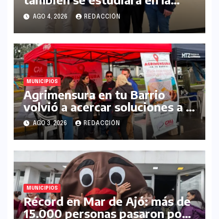
UNLaM
AGO 4, 2026
REDACCIÓN
MUNICIPIOS
Agrimensura en tu Barrio
volvió a acercar soluciones a la
comunidad en La Matanza
AGO 3, 2026
REDACCIÓN
MUNICIPIOS
Récord en Mar de Ajó: más de
15.000 personas pasaron por