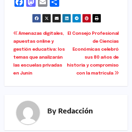
F
M
E
S
a
a
m
h
c
s
ai
ar
e
t
l
e
Navegación
Amenazas digitales,
El Consejo Profesional
b
o
apuestas online y
de Ciencias
de
o
d
gestión educativa: los
Económicas celebró
entradas
o
o
temas que analizarán
sus 80 años de
las escuelas privadas
historia y compromiso
k
n
en Junín
con la matrícula
By
Redacción