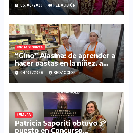
05/08/2026
REDACCIÓN
UNCATEGORIZED
“Gino” Alasina: de aprender a
hacer pastas en la niñez, a
gestar su propio
04/08/2026
REDACCIÓN
emprendimiento
CULTURA
Patricia Saporiti obtuvo 3°
puesto en Concurso