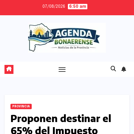
Skip
07/08/2026
6:50 am
to
content
PROVINCIA
Proponen destinar el
65% del Impuesto