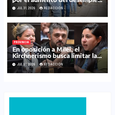
en la provincia
JUL 31, 2026
REDACCIÓN
PROVINCIA
En oposición a Milei, el
Kirchnerismo busca limitar la
compra de tierras en manos
JUL 31, 2026
REDACCIÓN
extranjeras en PBA