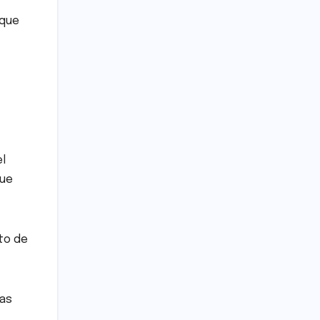
 que
el
que
to de
mas
,