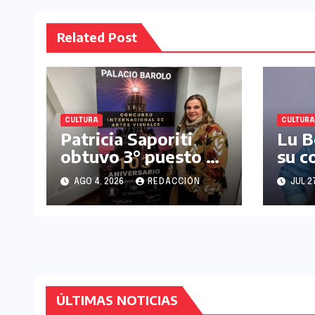
Related Post
CULTURA
CULTURA
Patricia Saporiti
Lu B
obtuvo 3° puesto en
su c
Concurso
“Res
AGO 4, 2026
REDACCIÓN
JUL 2
Internacional de
Ron
Artes Plásticas
Palacio Barolo
ÚLTIMAS NOTICIAS