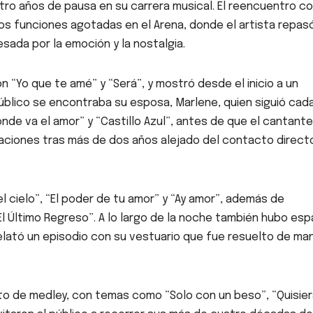
atro años de pausa en su carrera musical. El reencuentro co
s funciones agotadas en el Arena, donde el artista repas
sada por la emoción y la nostalgia.
 “Yo que te amé” y “Será”, y mostró desde el inicio a un
úblico se encontraba su esposa, Marlene, quien siguió cad
de va el amor” y “Castillo Azul”, antes de que el cantante
nsaciones tras más de dos años alejado del contacto direct
l cielo”, “El poder de tu amor” y “Ay amor”, además de
El Último Regreso”. A lo largo de la noche también hubo esp
 relató un episodio con su vestuario que fue resuelto de ma
to de medley, con temas como “Solo con un beso”, “Quisier