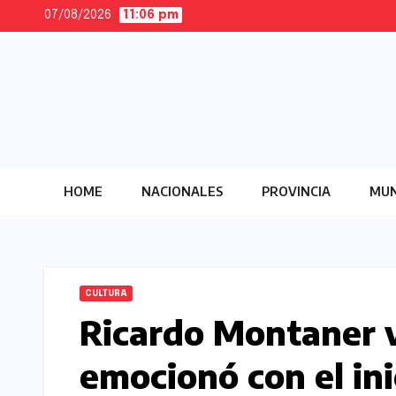
Skip
07/08/2026
11:06 pm
to
content
HOME
NACIONALES
PROVINCIA
MUN
CULTURA
Ricardo Montaner v
emocionó con el ini