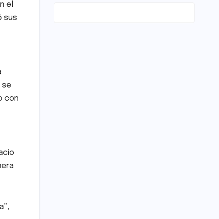
n el
ó sus
a
 se
o con
acio
nera
a”,