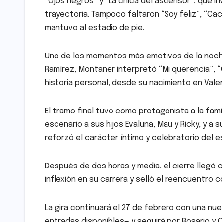
“Ojos negros” y “La chica del ascensor”, que i
trayectoria. Tampoco faltaron “Soy feliz”, “Cac
mantuvo al estadio de pie.
Uno de los momentos más emotivos de la noche
Ramírez, Montaner interpretó “Mi querencia”, “Ca
historia personal, desde su nacimiento en Valent
El tramo final tuvo como protagonista a la famil
escenario a sus hijos Evaluna, Mau y Ricky, y 
reforzó el carácter íntimo y celebratorio del 
Después de dos horas y media, el cierre llegó
inflexión en su carrera y selló el reencuentro c
La gira continuará el 27 de febrero con una nu
entradas disponibles— y seguirá por Rosario y 