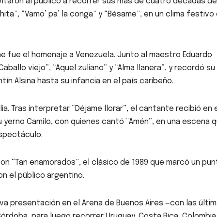
nvitaron al público a recorrer sus más de cuatro décadas de
hita”, “Vamo’ pa’ la conga” y “Bésame”, en un clima festivo
 fue el homenaje a Venezuela. Junto al maestro Eduardo
ballo viejo”, “Aquel zuliano” y “Alma llanera”, y recordó su
ín Alsina hasta su infancia en el país caribeño.
ia. Tras interpretar “Déjame llorar”, el cantante recibió en 
a su yerno Camilo, con quienes cantó “Amén”, en una escena 
espectáculo.
 con “Tan enamorados”, el clásico de 1989 que marcó un pun
on el público argentino.
eva presentación en el Arena de Buenos Aires —con las últi
Córdoba, para luego recorrer Uruguay, Costa Rica, Colombia