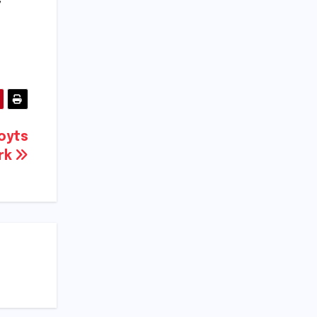
oyts
rk