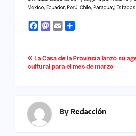
México, Ecuador, Perú, Chile, Paraguay, Estados
F
M
E
S
a
a
m
h
c
s
ai
ar
e
t
l
e
Navegación
La Casa de la Provincia lanzó su a
b
o
cultural para el mes de marzo
de
o
d
o
o
entradas
k
n
By
Redacción