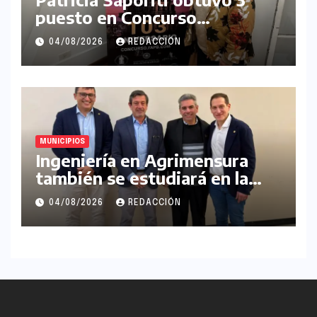
puesto en Concurso
Internacional de Artes
04/08/2026
REDACCIÓN
Plásticas Palacio Barolo
MUNICIPIOS
Ingeniería en Agrimensura
también se estudiará en la
UNLaM
04/08/2026
REDACCIÓN