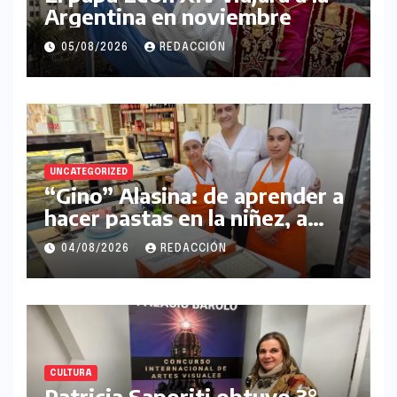
Argentina en noviembre
05/08/2026
REDACCIÓN
UNCATEGORIZED
“Gino” Alasina: de aprender a
hacer pastas en la niñez, a
gestar su propio
04/08/2026
REDACCIÓN
emprendimiento
CULTURA
Patricia Saporiti obtuvo 3°