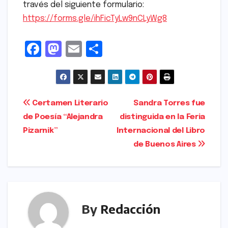
través del siguiente formulario:
https://forms.gle/ihFicTyLw9nCLyWg8
F
M
E
S
a
a
m
h
c
s
ai
ar
e
t
l
e
Navegación
Certamen Literario
Sandra Torres fue
b
o
de Poesía “Alejandra
distinguida en la Feria
de
o
d
Pizarnik”
Internacional del Libro
entradas
o
o
de Buenos Aires
k
n
By
Redacción