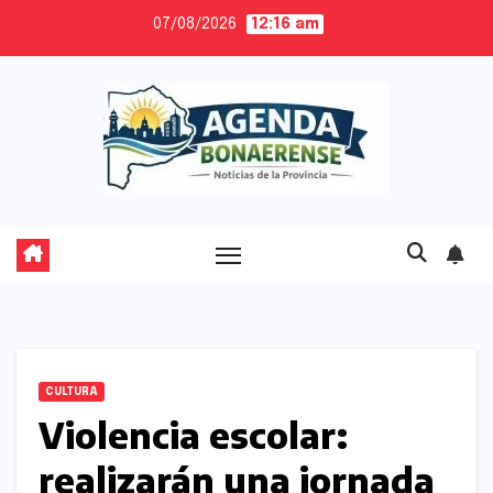
Skip
07/08/2026
12:16 am
to
content
CULTURA
Violencia escolar:
realizarán una jornada