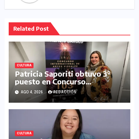
Related Post
CULTURA
Patricia Saporiti obtuvo 3°
puesto en Concurso
Internacional de Artes
AGO 4, 2026
REDACCIÓN
Plásticas Palacio Barolo
CULTURA