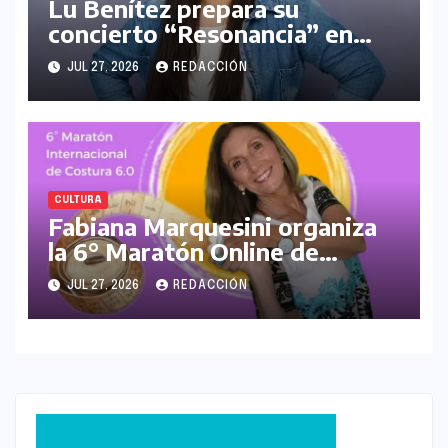
Lu Benítez prepara su
concierto “Resonancia” en
Rondeman Abasto
JUL 27, 2026
REDACCIÓN
CULTURA
Fabiana Marquesini organiza
la 6° Maratón Online de
Costura Internacional
JUL 27, 2026
REDACCIÓN