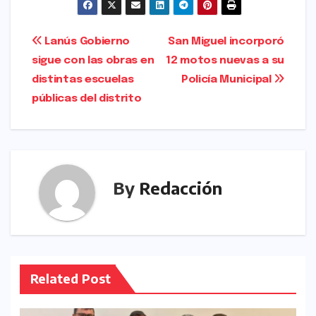
c
s
ai
ar
e
t
l
e
Navegación
Lanús Gobierno
San Miguel incorporó
b
o
sigue con las obras en
12 motos nuevas a su
de
o
d
distintas escuelas
Policía Municipal
entradas
o
o
públicas del distrito
k
n
By
Redacción
Related Post