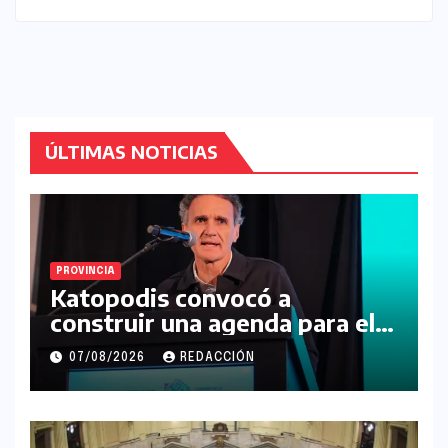
ÚLTIMAS NOTICIAS
PROVINCIA
Katopodis convocó a
construir una agenda para el
futuro de la Región Noroeste
07/08/2026
REDACCIÓN