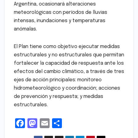
Argentina, ocasionará alteraciones
meteorológicas con períodos de lluvias
intensas, inundaciones y temperaturas
anómalas.
El Plan tiene como objetivo ejecutar medidas
estructurales y no estructurales que permitan
fortalecer la capacidad de respuesta ante los
efectos del cambio climático, a través de tres
ejes de acción principales: monitoreo
hidrometeorológico y coordinación; acciones
de prevención y respuesta; y medidas
estructurales.
F
M
E
S
a
a
m
h