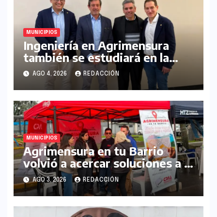
MUNICIPIOS
Ingeniería en Agrimensura
también se estudiará en la
UNLaM
AGO 4, 2026
REDACCIÓN
MUNICIPIOS
Agrimensura en tu Barrio
volvió a acercar soluciones a la
comunidad en La Matanza
AGO 3, 2026
REDACCIÓN