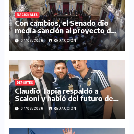
NACIONALES
Con cambios, el Senado dio
media sanción al proyecto de
Inviolabilidad de la Propiedad
07/08/2026
REDACCIÓN
Privada
DEPORTES
Claudio Tapia respaldó a
Scaloni y habló del futuro de
Messi en la Selección
07/08/2026
REDACCIÓN
Argentina