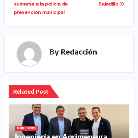
entradas
o
o
sumarse a la policía de
Saladillo
prevención municipal
k
n
By
Redacción
Related Post
MUNICIPIOS
Ingeniería en Agrimensura