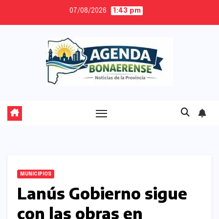
Skip
07/08/2026
1:43 pm
to
content
MUNICIPIOS
Lanús Gobierno sigue
con las obras en