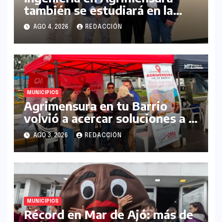
también se estudiará en la
UNLaM
AGO 4, 2026
REDACCIÓN
MUNICIPIOS
Agrimensura en tu Barrio
volvió a acercar soluciones a la
comunidad en La Matanza
AGO 3, 2026
REDACCIÓN
MUNICIPIOS
Récord en Mar de Ajó: más de