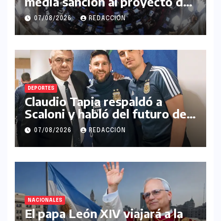
media sanción al proyecto de
Inviolabilidad de la Propiedad
07/08/2026
REDACCIÓN
Privada
DEPORTES
Claudio Tapia respaldó a
Scaloni y habló del futuro de
Messi en la Selección
07/08/2026
REDACCIÓN
Argentina
NACIONALES
El papa León XIV viajará a la