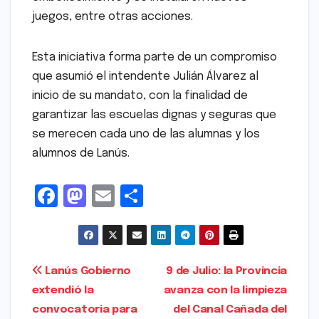
juegos, entre otras acciones.
Esta iniciativa forma parte de un compromiso
que asumió el intendente Julián Álvarez al
inicio de su mandato, con la finalidad de
garantizar las escuelas dignas y seguras que
se merecen cada uno de las alumnas y los
alumnos de Lanús.
F
M
E
S
a
a
m
h
c
s
ai
ar
e
t
l
e
Navegación
Lanús Gobierno
9 de Julio: la Provincia
b
o
extendió la
avanza con la limpieza
de
o
d
convocatoria para
del Canal Cañada del