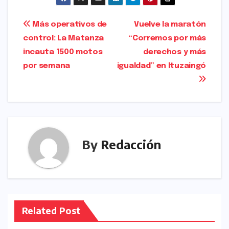
c
s
ai
ar
e
t
l
e
Navegación
Más operativos de
Vuelve la maratón
b
o
control: La Matanza
“Corremos por más
de
o
d
incauta 1500 motos
derechos y más
entradas
o
o
por semana
igualdad” en Ituzaingó
k
n
By
Redacción
Related Post