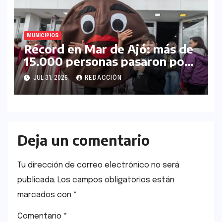
MUNICIPIOS
Récord en Mar de Ajó: más de
15.000 personas pasaron por
la Fiesta del Alfajor Costero
JUL 31, 2026
REDACCIÓN
Deja un comentario
Tu dirección de correo electrónico no será
publicada.
Los campos obligatorios están
marcados con
*
Comentario
*