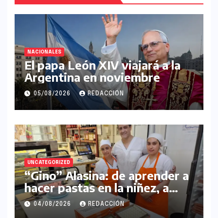
NACIONALES
El papa León XIV viajará a la
Argentina en noviembre
05/08/2026
REDACCIÓN
UNCATEGORIZED
“Gino” Alasina: de aprender a
hacer pastas en la niñez, a
gestar su propio
04/08/2026
REDACCIÓN
emprendimiento