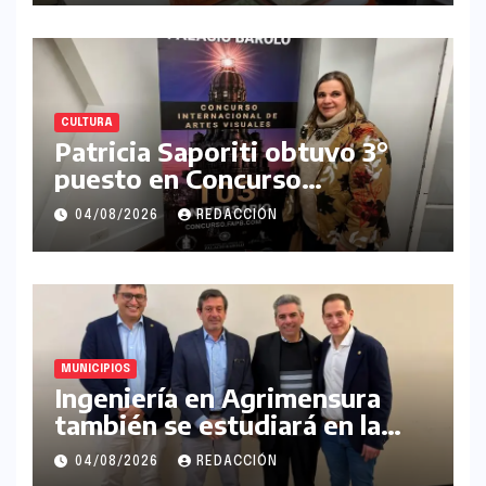
CULTURA
Patricia Saporiti obtuvo 3°
puesto en Concurso
Internacional de Artes
04/08/2026
REDACCIÓN
Plásticas Palacio Barolo
MUNICIPIOS
Ingeniería en Agrimensura
también se estudiará en la
UNLaM
04/08/2026
REDACCIÓN