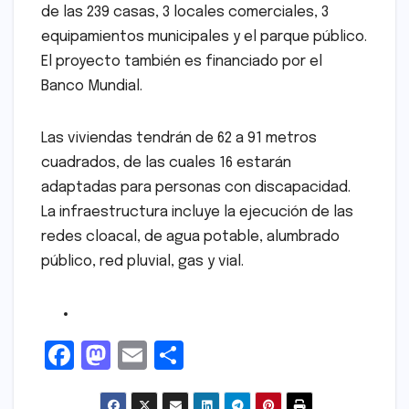
de las 239 casas, 3 locales comerciales, 3
equipamientos municipales y el parque público.
El proyecto también es financiado por el
Banco Mundial.
Las viviendas tendrán de 62 a 91 metros
cuadrados, de las cuales 16 estarán
adaptadas para personas con discapacidad.
La infraestructura incluye la ejecución de las
redes cloacal, de agua potable, alumbrado
público, red pluvial, gas y vial.
F
M
E
S
a
a
m
h