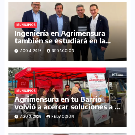
MUNICIPIOS
Ingeniería en Agrimensura
también se estudiará en la
UNLaM
AGO 4, 2026
REDACCIÓN
MUNICIPIOS
Agrimensura en tu Barrio
volvió a acercar soluciones a la
comunidad en La Matanza
AGO 3, 2026
REDACCIÓN