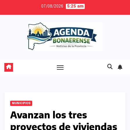
Skip
07/08/2026
5:25 am
to
content
MUNICIPIOS
Avanzan los tres
proyectos de viviendas