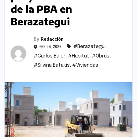
de la PBA en
Berazategui
By
Redacción
#Berazategui
,
FEB 24, 2026
#Carlos Balor
,
#Habitat
,
#Obras
,
#Silvina Batakis
,
#Viviendas