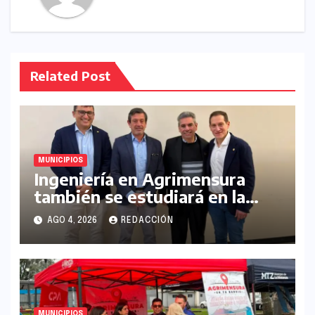
Related Post
MUNICIPIOS
Ingeniería en Agrimensura
también se estudiará en la
UNLaM
AGO 4, 2026
REDACCIÓN
MUNICIPIOS