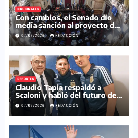
NACIONALES
Con cambios, el Senado dio
media sanción al proyecto de
Inviolabilidad de la Propiedad
07/08/2026
REDACCIÓN
Privada
DEPORTES
Claudio Tapia respaldó a
Scaloni y habló del futuro de
Messi en la Selección
07/08/2026
REDACCIÓN
Argentina