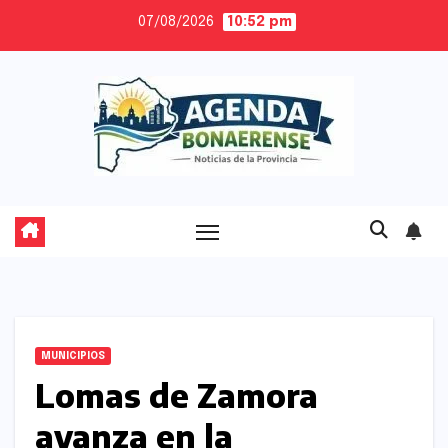
Skip
07/08/2026
10:52 pm
to
content
MUNICIPIOS
Lomas de Zamora
avanza en la