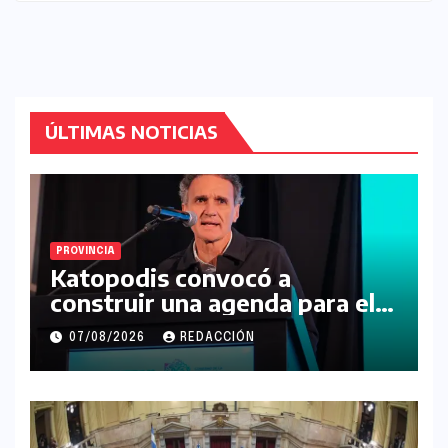
ÚLTIMAS NOTICIAS
PROVINCIA
Katopodis convocó a
construir una agenda para el
futuro de la Región Noroeste
07/08/2026
REDACCIÓN