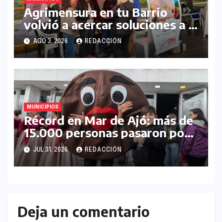
Agrimensura en tu Barrio
volvió a acercar soluciones a la
comunidad en La Matanza
AGO 3, 2026
REDACCIÓN
MUNICIPIOS
Récord en Mar de Ajó: más de
15.000 personas pasaron por
la Fiesta del Alfajor Costero
JUL 31, 2026
REDACCIÓN
Deja un comentario