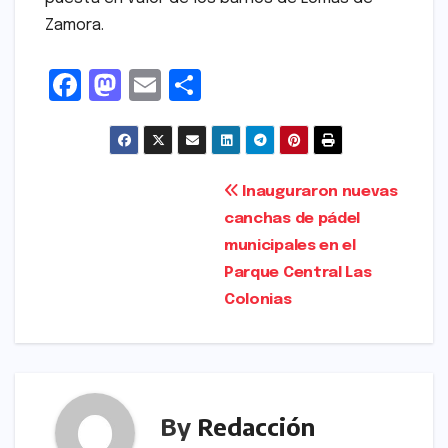
Zamora.
F
M
E
S
a
a
m
h
c
s
ai
ar
e
t
l
e
Navegación
Inauguraron nuevas
b
o
canchas de pádel
de
o
d
municipales en el
entradas
o
o
Parque Central Las
Colonias
k
n
By
Redacción