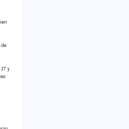
Open
e de
 27 y
das
icio