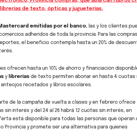
lectrónico, Provincia Compras, que abarcan rubros c
ibrerías de texto, ópticas y jugueterías.
 Mastercard emitidas por el banco
, las y los clientes p
comercios adheridos de toda la provincia. Para las compra
deportes, el beneficio contempla hasta un 20% de descuen
nterés.
s ofrecen hasta un 10% de ahorro y financiación disponibl
as
y
librerías
de texto permiten abonar en hasta 4 cuotas 
 anteojos recetados y libros escolares.
rte de la campaña de vuelta a clases y en febrero ofrece
 sin interés y del 24 al 26 habrá 12 cuotas sin interés, en
ferta está disponible para todas las personas que operan
o Provincia y promete ser una alternativa para quienes