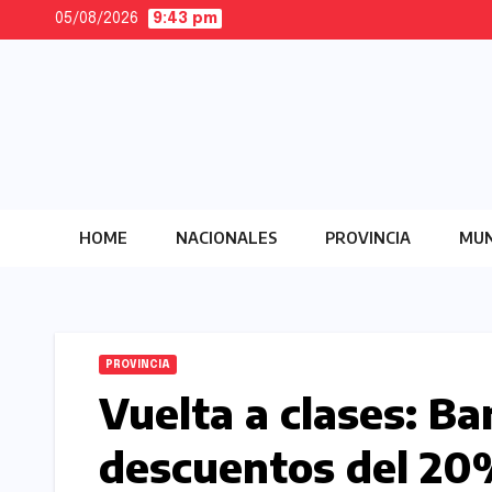
Skip
05/08/2026
9:43 pm
to
content
HOME
NACIONALES
PROVINCIA
MUN
PROVINCIA
Vuelta a clases: Ba
descuentos del 20%