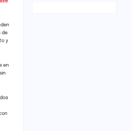
lave
ueden
s de
to y
e en
sin
 dos
 con