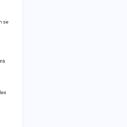
n se
irá
les