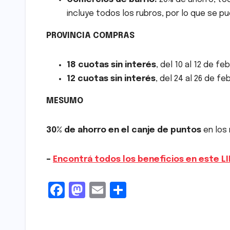
incluye todos los rubros, por lo que se p
PROVINCIA COMPRAS
18 cuotas sin interés
, del 10 al 12 de fe
12 cuotas sin interés
, del 24 al 26 de fe
MESUMO
30% de ahorro en el canje de puntos
en los 
–
Encontrá todos los beneficios en este L
F
M
E
S
a
a
m
h
c
s
ai
ar