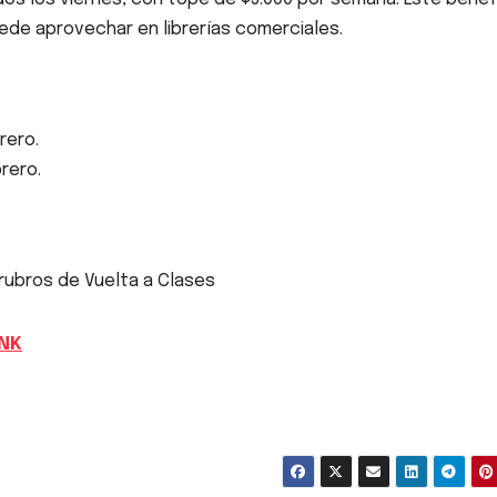
uede aprovechar en librerías comerciales.
brero.
brero.
rubros de Vuelta a Clases
INK