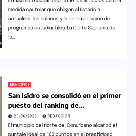
El máximo tribunal dejó firme los artículos de una
medida cautelar que obligan al Estado a
actualizar los salarios y la recomposición de
programas estudiantiles. La Corte Suprema de
la…
MUNICIPIOS
San Isidro se consolidó en el primer
puesto del ranking de
transparencia fiscal bonaerense
26/06/2026
REDACCIÓN
El municipio del norte del Conurbano alcanzó el
puntaje ideal de 100 puntos en el prestigioso