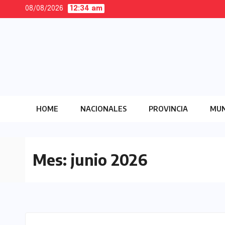
Skip
08/08/2026
12:34 am
to
content
HOME
NACIONALES
PROVINCIA
MUN
Mes:
junio 2026